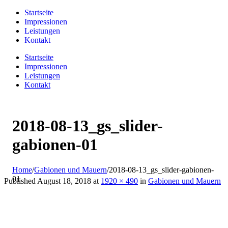
Skip
Startseite
to
Impressionen
content
Leistungen
Kontakt
Startseite
Impressionen
Leistungen
Kontakt
2018-08-13_gs_slider-
gabionen-01
Home
/
Gabionen und Mauern
/
2018-08-13_gs_slider-gabionen-
01
Published
August 18, 2018
at
1920 × 490
in
Gabionen und Mauern